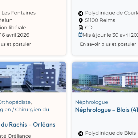
e Les Fontaines
Polyclinique de Cour
Melun
51100 Reims
ion libérale
CDI
 16 avril 2026
Mis à jour le 30 avril 2
lus et postuler
En savoir plus et postuler
Orthopédiste
,
Néphrologue
Néphrologue – Blois (41
gien / Chirurgien du
 du Rachis – Orléans
Polyclinique de Blois
nté Oréliance