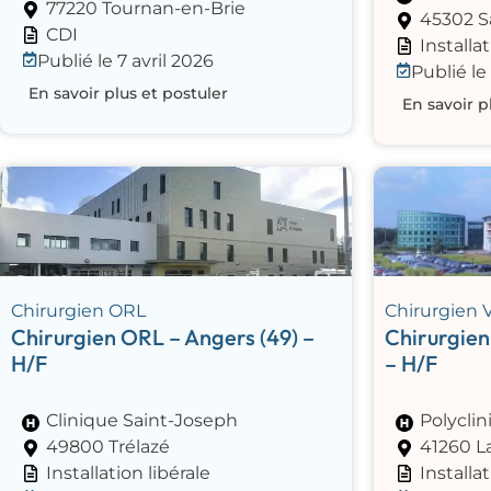
77220 Tournan-en-Brie
45302 S
CDI
Installat
Publié le 7 avril 2026
Publié l
En savoir plus et postuler
En savoir p
Chirurgien ORL
Chirurgien V
Chirurgien ORL – Angers (49) –
Chirurgien 
H/F
– H/F
Clinique Saint-Joseph
Polyclin
49800 Trélazé
41260 L
Installation libérale
Installat