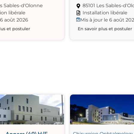
es Sables-d'Olonne
85101 Les Sables-d'O
ion libérale
Installation libérale
 6 août 2026
Mis à jour le 6 août 20
lus et postuler
En savoir plus et postuler
 – Angers (49) H/F
Chirurgien Ophtalmolog