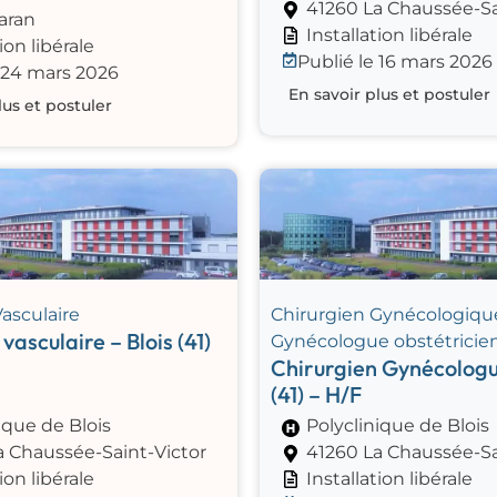
41260 La Chaussée-Sa
aran
Installation libérale
ion libérale
Publié le 16 mars 2026
e 24 mars 2026
En savoir plus et postuler
lus et postuler
asculaire
Chirurgien Gynécologiqu
vasculaire – Blois (41)
Gynécologue obstétricie
Chirurgien Gynécologue
(41) – H/F
ique de Blois
Polyclinique de Blois
a Chaussée-Saint-Victor
41260 La Chaussée-Sa
ion libérale
Installation libérale