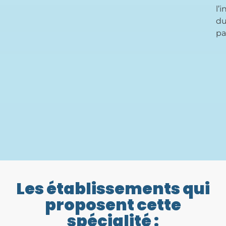
l’i
d
pa
Les établissements qui
proposent cette
spécialité :