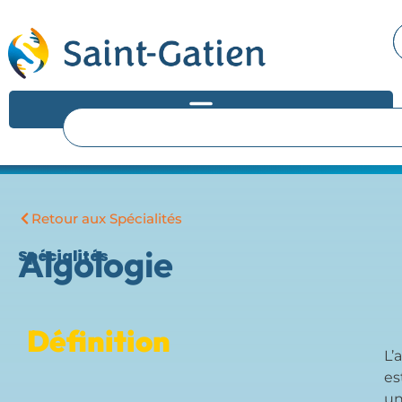
Retour aux Spécialités
Algologie
Spécialités
Définition
L’
es
u