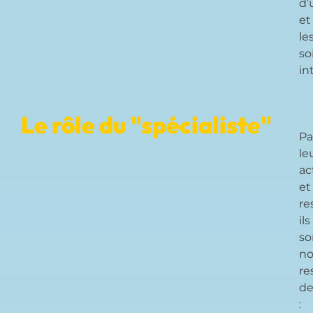
d’
et
le
so
in
Le rôle du "spécialiste"
Pa
le
ac
et
re
ils
so
n
re
d
: