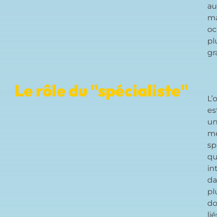
au
ma
oc
pl
gr
Le rôle du "spécialiste"
L’
es
u
m
sp
qu
in
da
pl
do
lié