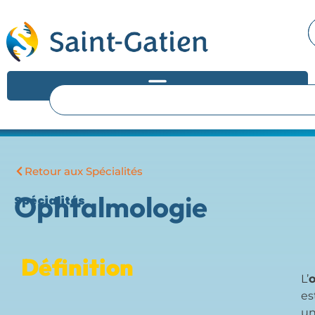
Retour aux Spécialités
Ophtalmologie
Spécialités
Définition
L’
es
u