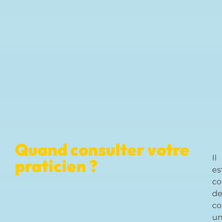
Quand consulter votre
Il
praticien ?
es
co
d
co
u