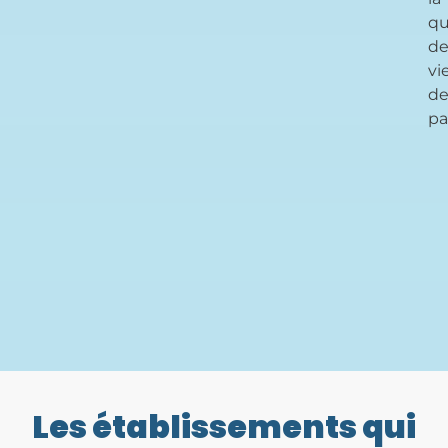
qu
d
vi
de
pa
Les établissements qui